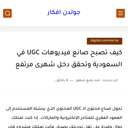
جولدن افكار
digital-commerce
كيف تصبح صانع فيديوهات UGC في
السعودية وتحقق دخل شهرى مرتفع
اخر تحديث :
منذ بضع شهور
6 دقائق للقراءة
تحول صناع محتوى الـ UGC المحتوى الذي ينشئه المستخدم إلى
العمود الفقري للمتاجر الإلكترونية والماركات. إذا كنت تمتلك
جوال وقدرة على نقل تجربتك بصدق, فأنت تمتلك مشروع قادر